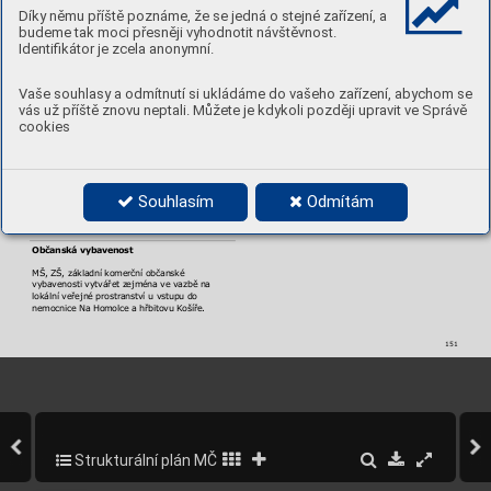
sociální soudržnosti obyvatel, náv
aznost 
Díky němu příště poznáme, že se jedná o stejné zařízení, a
veřejných a polov
eřejných prostranství v rámci 
sub-lokality
.
budeme tak moci přesněji vyhodnotit návštěvnost.
Identifikátor je zcela anonymní.
Systém veřejných prostranství
Kultiv
ovaný vstup do FN v Motole a nemocnice 
Vaše souhlasy a odmítnutí si ukládáme do vašeho zařízení, abychom se
Na Homolce, rekreační pěší průchod mezi 
vás už příště znovu neptali. Můžete je kdykoli později upravit ve Správě
parkem Skalka a přilehlým lesem, logické a 
funkční propojení poloveřejné zeleně.
cookies
Hodnoty k ochraně a rozvoji
Pěší propojení s přilehlým lesem, FN v Motole a 
nemocnicí Na Homolce, sportovním zařízením 
Souhlasím
Odmítám
a parkem Skalka, kv
alita obytného prostředí, 
usedlost K
otlářka.
Občanská vybavenost
MŠ, ZŠ, základní komerční občanské 
vybavenosti vytvářet z
ejména ve vazbě na 
lokální veřejné prostr
anství u vstupu do 
nemocnice Na Homolce a hřbitovu K
ošíře.
151
Strukturální plán MČ Praha 5
195