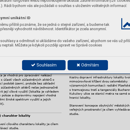
ákladní fungování webu nepotřebujeme ukládat žádné informace (tzv. cookie
ů ČR (Ministerstvo obr
any
, Zemědělská 
Stanovení významu lokality v
e městě je c
). Rádi bychom vás ale požádali o souhlas s uložením volitelných informací:
ra
vinářská inspekce, Ústřední kontrolní a 
vyhledávací studie.
bní ústav zemědělský, Hl. m. Pr
aha).
ymní unikátní ID
ící využití lokality má char
akter 
Základní koncepce
ěstské průmyslové zón
y
, které plně 
němu příště poznáme, že se jedná o stejné zařízení, a budeme tak
žívá potenciálu území. Jeho výborné 
přesněji vyhodnotit návštěvnost. Identifikátor je zcela anonymní.
Stanovení základní k
oncepce lokality je cí
vní dostupnosti veřejnou hromadnou, 
vyhledávací studie; jak
o vhodná využití se
 cyklistickou i individuální automobilov
ou 
jeví využití přímo související s provozem 
vou, pozici v bezprostřední blízkosti 
souhlasy a odmítnutí si ukládáme do vašeho zařízení, abychom se vás už příš
lokality Motolské nemocnice (tj. jako územ
tátně významného (fakultního a 
 neptali. Můžete je kdykoli později upravit ve Správě cookies
rozvoj ubytov
acích, konferenčních, školicí
mného) zdra
votnického zařízení a velmi 
a relaxačních prostor pro zaměstnance a 
ního kr
ajinného zázemí. Přitom je třeba 
návštěvníky nemocnic atp.).
nit způsob sanace a rekultivace Motolské 
ky
, který může významně ovlivnit omezení 
íže položené pozemky
, jakož i pro realizaci 
Souhlasím
Odmítám
Koncepce urbánních 
veřejných prostr
ormace lokality
.
a dopravní infrastruktury
ita je vhodná pro zpraco
vání nalézací 
K
ostru dopravní infr
astruktury lokality tvoř
e s účastí všech zúčastněných aktérů o 
mimoúrovňové křížení dv
ou celoměstsky 
cí podobě území, protože bez základní 
významných komunikací: r
adiální Plzeňské
 zúčastněných aktérů nelze jednoznačně 
s tram
vajov
ou tratí a tangenciály Bucharo
it její cílové využití (lokalita je vzhledem 
Kukulo
vy ulice se stanicí metra na samé s
é poloze a dopr
avnímu napojení vhodná 
hranici lokality
.
lmi široké spektrum využití a jejich 
it).
Stanovení k
oncepce obytných/ městských
veřejných prostr
anství je cílem vyhledávac
studie.
ý charakter lokality
vení cílového char
akteru lokality je cílem 
ávací studie. 