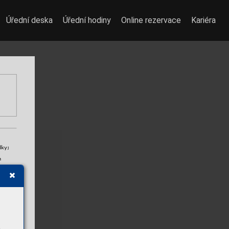
Úřední deska
Úřední hodiny
Online rezervace
Kariéra
dky;
h 
ů 