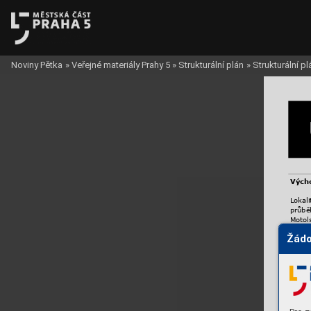
Noviny Pětka
»
Veřejné materiály Prahy 5
»
Strukturální plán
»
Strukturální p
Vých
Lokal
průbě
Motol
Motol
Žádo
mimoú
Bucha
Jižní 
domy 
K
arlo
Motol
někol