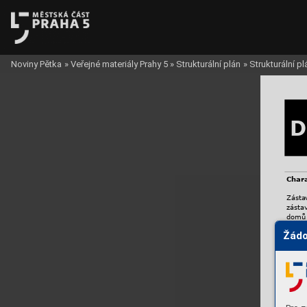
Noviny Pětka
»
Veřejné materiály Prahy 5
»
Strukturální plán
»
Strukturální p
D
Char
Zásta
zásta
domů 
na nár
Žádo
Dušk
parte
chodn
velmi
veget
(jako 
dělen