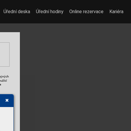
Úřední deska
Úřední hodiny
Online rezervace
Kariéra
ejných 
užící 
a 
pných 
í 
 