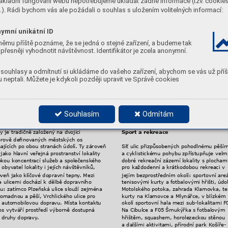
ákladní fungování webu nepotřebujeme ukládat žádné informace (tzv. cookie
ulicích,, zákonem chráněný kostel sv
. Jana
). Rádi bychom vás ale požádali o souhlas s uložením volitelných informací:
vé znaky cílového charakteru
Nepomuckého, usedlost Klamo
vka, kaple 
Nanebevzetí P
anny Marie, Sala T
errena, H
ntní podíl bydlení, kultivov
ané městské 
pomník, Malostranský hřbito
v s kostelem 
ymní unikátní ID
edí, blokový char
akter zástavby
, výborná 
Nejsvětější T
rojice, usedlost Hřebenka a 
pnost občanského vybavení všeho druhu, 
usedlost Bertramka.
němu příště poznáme, že se jedná o stejné zařízení, a budeme tak
á strukturace v
eřejných prostranství 
přesněji vyhodnotit návštěvnost. Identifikátor je zcela anonymní.
avní městské osy s vysokou k
oncentrací 
h uživatelů městského prostředí (Plz
eňská, 
Občanská vybavenost
ckého) a klidnějších až sousedských ulic, 
souhlasy a odmítnutí si ukládáme do vašeho zařízení, abychom se vás už příš
ast intenzivně prostavěného městského 
3x MŠ, 3x ZŠ, ZUŠ, SŠ, VŠ zdr
avotnická 
 neptali. Můžete je kdykoli později upravit ve Správě cookies
ředí a otevřených parkově upr
avených 
soukromá, katolický kostel, domov pro se
ných prostr
anství.
Malostranský hřbito
v s kostelem, lékařsk
lékárny
, divadla, pošta, komunitní centru
Prádelna, velvyslanectví a síť obchodních 
m veřejných prostranství
stra
vovacích zaříz
ení.
Souhlasím
Odmítám
zený systém veřejných prostr
anství 
ty je tradičně založený na dv
ojici 
Sport a rekreace
orově denov
aných městských os 
ajících po obou stranách údolí. T
y zároveň 
Síť ulic přizpůsobených pohodlnému pěší
 jako hlavní v
eřejná prostranství lokality 
a cyklistickému pohybu zpřístupňuje velmi
okou koncentr
ací služeb a společenského 
dobré rekreační zázemí lokality s plochami
a obyv
atel lokality i jejích návštěvníků, 
pro každodenní a krátkodobou rekreaci v 
oveň jak
o klíčové dopravní tepn
y
. Mezi 
jejím bezprostředním okolí: sportovní areá
 ulicemi dochází k dělbě dopra
vního 
tenisovými kurty a fotbalovými hřišti, údol
u: zatímco Plzeňská ulice slouží zejména 
Motolského potoka, zahrada Klamo
vka, te
romadnou a pěší, Vrchlického ulice pro 
kurty na Klamovce a Mlynářce, v blízkém 
a automobilovou dopr
avu. Místa kontaktu 
okolí sportovní hala mezi sub-lokalitami F
os vytváří prostředí výborně dostupná 
Na Cibulce a F05 Šmukýřka s fotbalovým 
 druhy dopr
avy
.
hřištěm, squashem, horolezeckou stěnou 
a dalšími aktivitami, přírodní park K
ošíře-