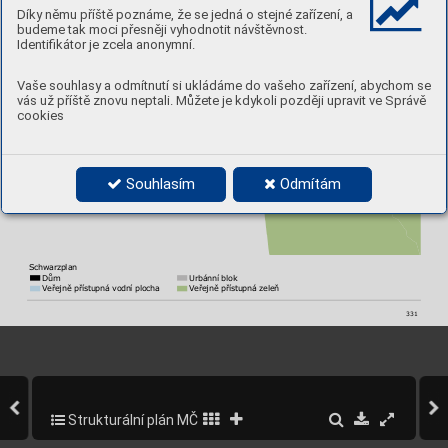
Díky němu příště poznáme, že se jedná o stejné zařízení, a
budeme tak moci přesněji vyhodnotit návštěvnost.
Identifikátor je zcela anonymní.
Vaše souhlasy a odmítnutí si ukládáme do vašeho zařízení, abychom se
vás už příště znovu neptali. Můžete je kdykoli později upravit ve Správě
cookies
Souhlasím
Odmítám
Schwarzplan
     Dům 
Urbánní blok
     V
eřejně přístupná vodní plocha  
V
eřejně přístupná zeleň
331
Strukturální plán MČ Praha 5
375