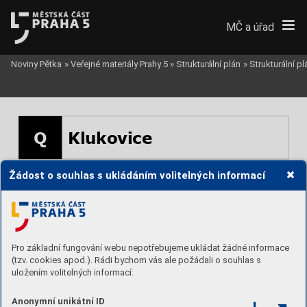
MČ a úřad
Noviny Pětka
»
Veřejné materiály Prahy 5
»
Strukturální plán
»
Strukturální p
Q
Klukovice
Žádost o souhlas s ukládáním volitelných informací
Pro základní fungování webu nepotřebujeme ukládat žádné informace
(tzv. cookies apod.). Rádi bychom vás ale požádali o souhlas s
uložením volitelných informací:
Anonymní unikátní ID