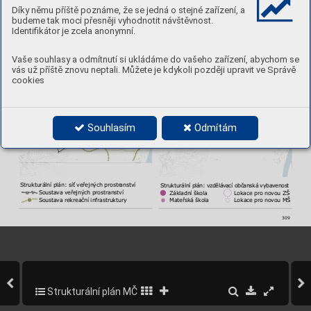
Strukturální plán: charakter využití
Strukturální plán: zeleň a rekreace
Díky němu příště poznáme, že se jedná o stejné zařízení, a
          Městská struktura
          Převážně rekreační char
akter
budeme tak moci přesněji vyhodnotit návštěvnost.
          Areály
          Otevřená krajina
Identifikátor je zcela anonymní.
Vaše souhlasy a odmítnutí si ukládáme do vašeho zařízení, abychom se
vás už příště znovu neptali. Můžete je kdykoli později upravit ve Správě
cookies
Souhlasím
Odmítám
Strukturální plán: síť veřejných prostr
anství
Strukturální plán: 
vzděláv
ací občanská 
vybavenost 
          Soustav
a veřejných prostranství
     Základní škola 
Lokace pro novou ZŠ
          Soustav
a rekreační infrastruktury
     Mateřská škola 
Lokace pro novou MŠ
309
Strukturální plán MČ Praha 5
353