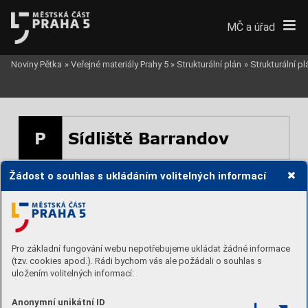
MČ a úřad
Noviny Pětka
»
Veřejné materiály Prahy 5
»
Strukturální plán
»
Strukturální p
P
Sídliště Barrandov
Žádost o souhlas s ukládáním volitelných informací
Pro základní fungování webu nepotřebujeme ukládat žádné informace
(tzv. cookies apod.). Rádi bychom vás ale požádali o souhlas s
uložením volitelných informací:
Anonymní unikátní ID