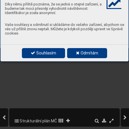
Díky němu příště poznáme, že se jedná o stejné zařízení, a
Funkční prvky ÚSES
Pamá
tné stromy
budeme tak moci přesněji vyhodnotit návštěvnost.
Lesy / Louky
Identifikátor je zcela anonymní.
Potenciály
Potenciál rozv
oje rekreačních aktivit
Potenciál rozv
oje funkcí centr
. města
Potenciál rozv
oje polyf
.obytné čtvrti
Vaše souhlasy a odmítnutí si ukládáme do vašeho zařízení, abychom se
Kartogracké informace
vás už příště znovu neptali. Můžete je kdykoli později upravit ve Správě
V
odní plochy
cookies
Řešené území (MČ Pr
aha 5)
K
artogracký = geogr
acký
S
0
500
1000
1500
2000
Výkres hodnot
Souhlasím
Odmítám
Strukturální plán MČ Praha 5
12