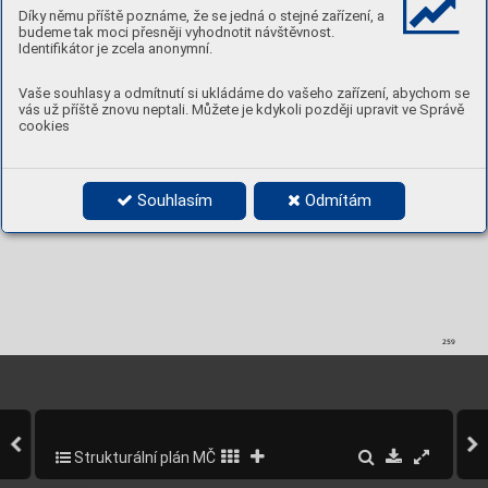
Díky němu příště poznáme, že se jedná o stejné zařízení, a
budeme tak moci přesněji vyhodnotit návštěvnost.
Identifikátor je zcela anonymní.
Vaše souhlasy a odmítnutí si ukládáme do vašeho zařízení, abychom se
vás už příště znovu neptali. Můžete je kdykoli později upravit ve Správě
cookies
Souhlasím
Odmítám
259
Strukturální plán MČ Praha 5
303