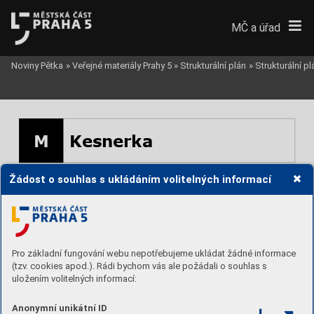
MČ a úřad
Noviny Pětka
»
Veřejné materiály Prahy 5
»
Strukturální plán
»
Strukturální p
M
Kesnerka
Žádost o souhlas s ukládáním volitelných informací
Pro základní fungování webu nepotřebujeme ukládat žádné informace
(tzv. cookies apod.). Rádi bychom vás ale požádali o souhlas s
uložením volitelných informací:
Anonymní unikátní ID