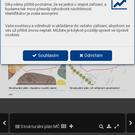
Díky němu příště poznáme, že se jedná o stejné zařízení, a
budeme tak moci přesněji vyhodnotit návštěvnost.
Identifikátor je zcela anonymní.
Poloha v rámci lokalit
y
Ortofoto
Vaše souhlasy a odmítnutí si ukládáme do vašeho zařízení, abychom se
vás už příště znovu neptali. Můžete je kdykoli později upravit ve Správě
cookies
Souhlasím
Odmítám
Strukturální plán: charakter využití úz
emí
Strukturální plán: síť veřejných prostr
anství
248
Strukturální plán MČ Praha 5
292