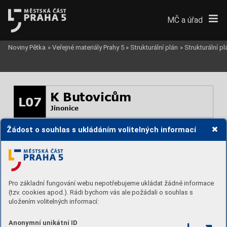
MČ a úřad
Noviny Pětka
»
Veřejné materiály Prahy 5
»
Strukturální plán
»
Strukturální p
K Butovicům
L07
Jinonice
Žádost o souhlas s ukládáním volitelných informací
Stabilita 
rozvojová
Výšková hl.  
VI
Míra využití 
E
Podíl zeleně 
0,4
Podlažnost 
5
Pro základní fungování webu nepotřebujeme ukládat žádné informace
(tzv. cookies apod.). Rádi bychom vás ale požádali o souhlas s
uložením volitelných informací:
Anonymní unikátní ID