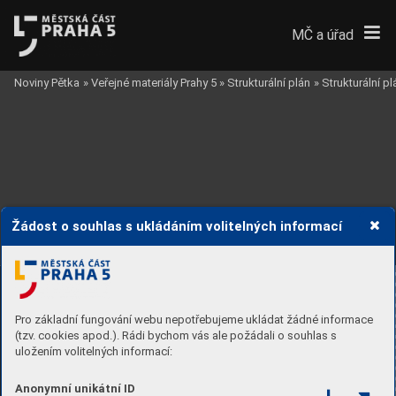
MČ a úřad
Noviny Pětka
»
Veřejné materiály Prahy 5
»
Strukturální plán
»
Strukturální p
Žádost o souhlas s ukládáním volitelných informací
Pro základní fungování webu nepotřebujeme ukládat žádné informace
(tzv. cookies apod.). Rádi bychom vás ale požádali o souhlas s
uložením volitelných informací:
Anonymní unikátní ID