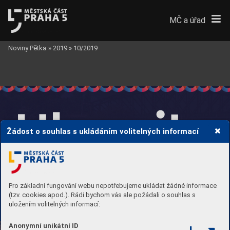
MČ a úřad
Noviny Pětka
»
2019
»
10/2019
Hlasujte
Žádost o souhlas s ukládáním volitelných informací
o návrzích podaných v rámci 

Pro základní fungování webu nepotřebujeme ukládat žádné informace
(tzv. cookies apod.). Rádi bychom vás ale požádali o souhlas s
Vyberte svého favorita 
uložením volitelných informací:
na stránkách 
participativnirozpocet.praha5.cz
. 
Anonymní unikátní ID
