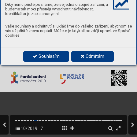

Díky němu příště poznáme, že se jedná o stejné zařízení, a

budeme tak moci přesněji vyhodnotit návštěvnost.

Identifikátor je zcela anonymní.


Vaše souhlasy a odmítnutí si ukládáme do vašeho zařízení, abychom se
vás už příště znovu neptali. Můžete je kdykoli později upravit ve Správě
cookies
p
articipativnirozpocet.praha5.cz

Souhlasím
Odmítám
10/2019
7