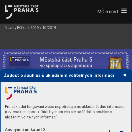
MČ a úřad
Noviny Pětka
»
2019
»
10/2019
M
stská 
ást Praha 5


ve spolupráci s agentur
ou
V
el
ká dobr
odru
ství

Žádost o souhlas s ukládáním volitelných informací
vás sr
de
n
 zve na akci pr
o d
t
i



Pro základní fungování webu nepotřebujeme ukládat žádné informace
(tzv. cookies apod.). Rádi bychom vás ale požádali o souhlas s
uložením volitelných informací:
Anonymní unikátní ID