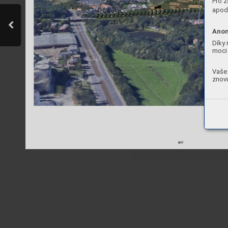
Pro z
apod.
Anon
Díky 
moci 
Vaše 
znovu