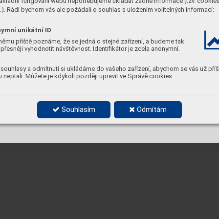
ákladní fungování webu nepotřebujeme ukládat žádné informace (tzv. cookie
). Rádi bychom vás ale požádali o souhlas s uložením volitelných informací:
ymní unikátní ID
němu příště poznáme, že se jedná o stejné zařízení, a budeme tak
přesněji vyhodnotit návštěvnost. Identifikátor je zcela anonymní.
souhlasy a odmítnutí si ukládáme do vašeho zařízení, abychom se vás už příš
 neptali. Můžete je kdykoli později upravit ve Správě cookies
Souhlasím
Odmítám