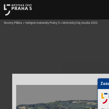
Noviny Pětka
»
Veřejné materiály Prahy 5
»
Motolský háj studie 2022
Žádo