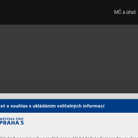
MČ a úřad
st o souhlas s ukládáním volitelných informací