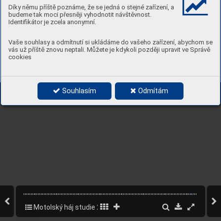
Díky němu příště poznáme, že se jedná o stejné zařízení, a
budeme tak moci přesněji vyhodnotit návštěvnost.
Identifikátor je zcela anonymní.
Vaše souhlasy a odmítnutí si ukládáme do vašeho zařízení, abychom se
vás už příště znovu neptali. Můžete je kdykoli později upravit ve Správě
cookies
Souhlasím
Odmítám
Motolský háj studie 2022
107