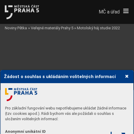
MČ a úřad
Noviny Pětka
»
Veřejné materiály Prahy 5
»
Motolský háj studie 2022
Žádost o souhlas s ukládáním volitelných informací
Pro základní fungování webu nepotřebujeme ukládat žádné informace
(tzv. cookies apod.). Rádi bychom vás ale požádali o souhlas s
uložením volitelných informací:
Anonymní unikátní ID