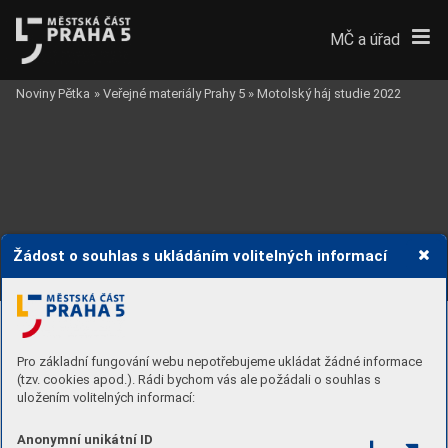
MČ a úřad
Noviny Pětka
»
Veřejné materiály Prahy 5
»
Motolský háj studie 2022
Žádost o souhlas s ukládáním volitelných informací
Pro základní fungování webu nepotřebujeme ukládat žádné informace
(tzv. cookies apod.). Rádi bychom vás ale požádali o souhlas s
uložením volitelných informací:
Anonymní unikátní ID