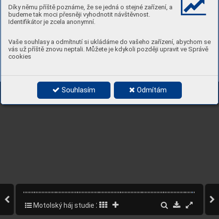
Díky němu příště poznáme, že se jedná o stejné zařízení, a
budeme tak moci přesněji vyhodnotit návštěvnost.
Identifikátor je zcela anonymní.
Vaše souhlasy a odmítnutí si ukládáme do vašeho zařízení, abychom se
vás už příště znovu neptali. Můžete je kdykoli později upravit ve Správě
cookies
Souhlasím
Odmítám
Motolský háj studie 2022
109