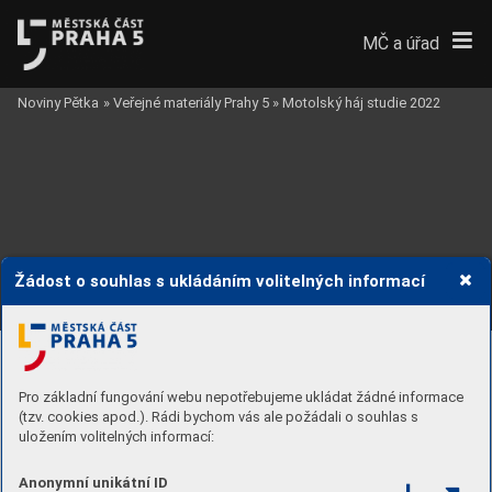
MČ a úřad
Noviny Pětka
»
Veřejné materiály Prahy 5
»
Motolský háj studie 2022
Žádost o souhlas s ukládáním volitelných informací
Pro základní fungování webu nepotřebujeme ukládat žádné informace
(tzv. cookies apod.). Rádi bychom vás ale požádali o souhlas s
uložením volitelných informací:
Anonymní unikátní ID