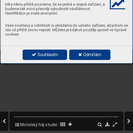
Díky němu příště poznáme, že se jedná o stejné zařízení, a
budeme tak moci přesněji vyhodnotit návštěvnost.
Identifikátor je zcela anonymní.
Vaše souhlasy a odmítnutí si ukládáme do vašeho zařízení, abychom se
vás už příště znovu neptali. Můžete je kdykoli později upravit ve Správě
cookies
Souhlasím
Odmítám
Motolský háj studie 2022
104