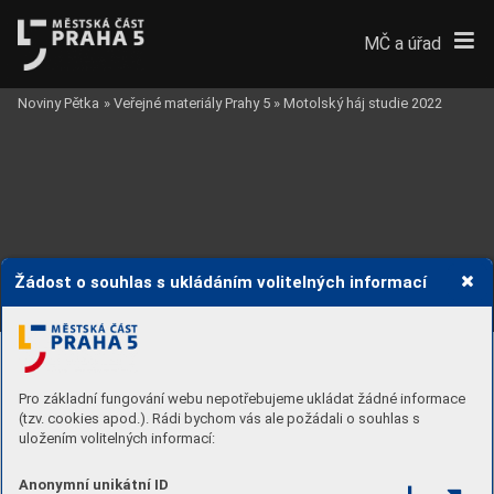
MČ a úřad
Noviny Pětka
»
Veřejné materiály Prahy 5
»
Motolský háj studie 2022
Žádost o souhlas s ukládáním volitelných informací
Pro základní fungování webu nepotřebujeme ukládat žádné informace
(tzv. cookies apod.). Rádi bychom vás ale požádali o souhlas s
uložením volitelných informací:
Anonymní unikátní ID