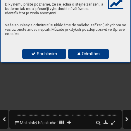
Díky němu příště poznáme, že se jedná o stejné zařízení, a
budeme tak moci přesněji vyhodnotit návštěvnost.
Identifikátor je zcela anonymní.
Vaše souhlasy a odmítnutí si ukládáme do vašeho zařízení, abychom se
vás už příště znovu neptali. Můžete je kdykoli později upravit ve Správě
cookies
Souhlasím
Odmítám
Motolský háj studie 2022
9