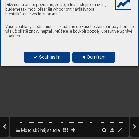
Díky němu příště poznáme, že se jedná o stejné zařízení, a
budeme tak moci přesněji vyhodnotit návštěvnost.
Identifikátor je zcela anonymní.
Vaše souhlasy a odmítnutí si ukládáme do vašeho zařízení, abychom se
vás už příště znovu neptali. Můžete je kdykoli později upravit ve Správě
cookies
Souhlasím
Odmítám
Motolský háj studie 2022
47