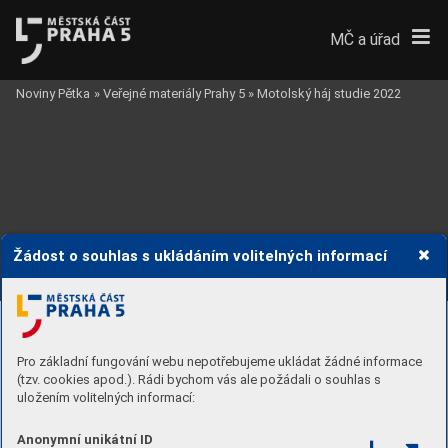
MČ a úřad
Noviny Pětka
»
Veřejné materiály Prahy 5
»
Motolský háj studie 2022
Žádost o souhlas s ukládáním volitelných informací
Pro základní fungování webu nepotřebujeme ukládat žádné informace
(tzv. cookies apod.). Rádi bychom vás ale požádali o souhlas s
uložením volitelných informací:
Anonymní unikátní ID