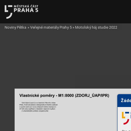
Noviny Pětka
»
Veřejné materiály Prahy 5
»
Motolský háj studie 2022
Žádo