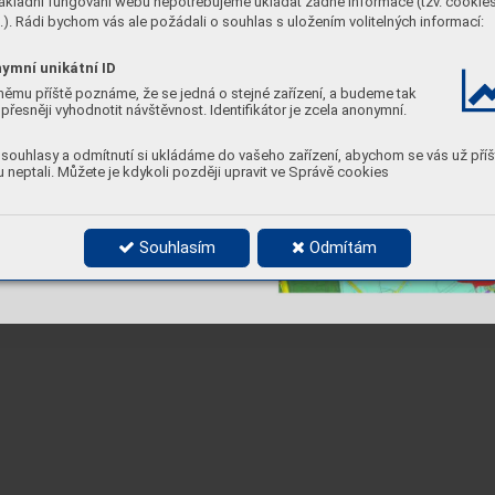
ákladní fungování webu nepotřebujeme ukládat žádné informace (tzv. cookie
). Rádi bychom vás ale požádali o souhlas s uložením volitelných informací:
ymní unikátní ID
němu příště poznáme, že se jedná o stejné zařízení, a budeme tak
přesněji vyhodnotit návštěvnost. Identifikátor je zcela anonymní.
souhlasy a odmítnutí si ukládáme do vašeho zařízení, abychom se vás už příš
 neptali. Můžete je kdykoli později upravit ve Správě cookies
Souhlasím
Odmítám