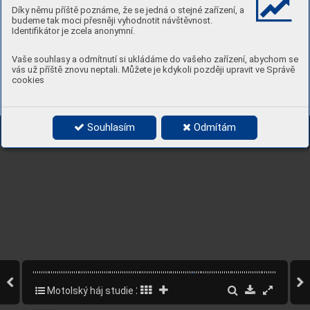
Díky němu příště poznáme, že se jedná o stejné zařízení, a
budeme tak moci přesněji vyhodnotit návštěvnost.
Identifikátor je zcela anonymní.
Vaše souhlasy a odmítnutí si ukládáme do vašeho zařízení, abychom se
vás už příště znovu neptali. Můžete je kdykoli později upravit ve Správě
cookies
Souhlasím
Odmítám
Motolský háj studie 2022
73