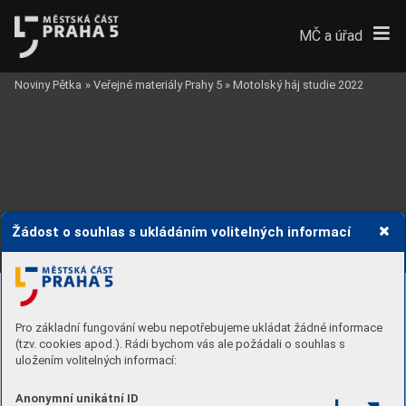
MČ a úřad
Noviny Pětka
»
Veřejné materiály Prahy 5
»
Motolský háj studie 2022
Žádost o souhlas s ukládáním volitelných informací
Pro základní fungování webu nepotřebujeme ukládat žádné informace
(tzv. cookies apod.). Rádi bychom vás ale požádali o souhlas s
uložením volitelných informací:
Anonymní unikátní ID