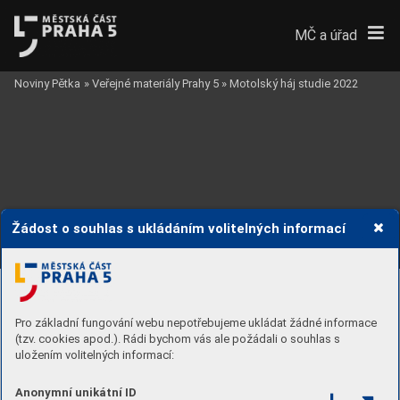
MČ a úřad
Noviny Pětka
»
Veřejné materiály Prahy 5
»
Motolský háj studie 2022
Žádost o souhlas s ukládáním volitelných informací
Pro základní fungování webu nepotřebujeme ukládat žádné informace
(tzv. cookies apod.). Rádi bychom vás ale požádali o souhlas s
uložením volitelných informací:
Anonymní unikátní ID