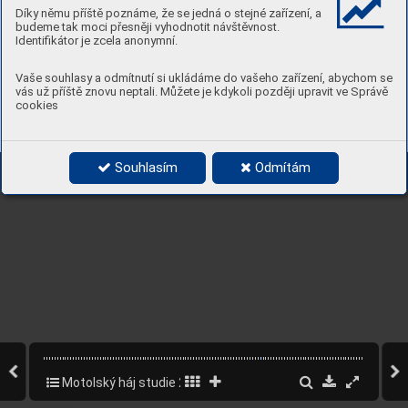
Díky němu příště poznáme, že se jedná o stejné zařízení, a
budeme tak moci přesněji vyhodnotit návštěvnost.
Identifikátor je zcela anonymní.
Vaše souhlasy a odmítnutí si ukládáme do vašeho zařízení, abychom se
vás už příště znovu neptali. Můžete je kdykoli později upravit ve Správě
cookies
Souhlasím
Odmítám
Motolský háj studie 2022
76