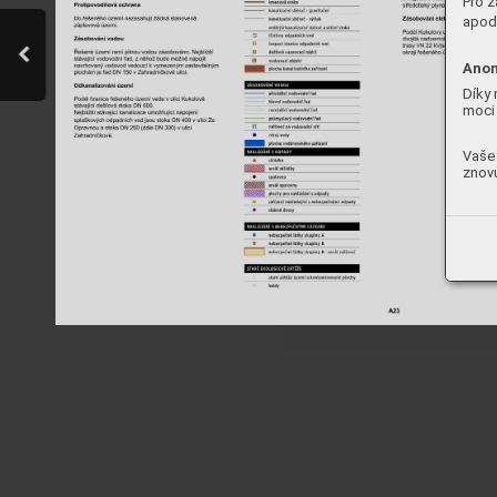
Pro z
apod.
Anon
Díky 
moci 
Vaše 
znovu