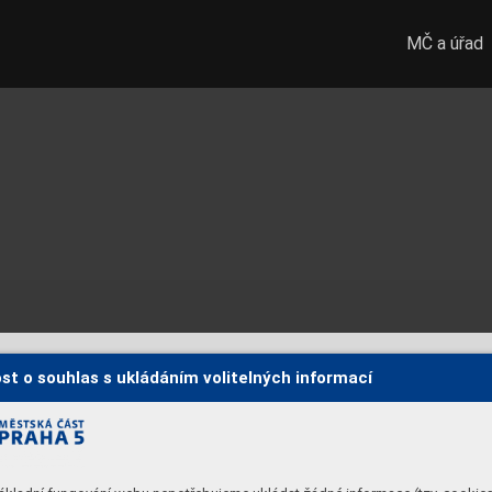
MČ a úřad
st o souhlas s ukládáním volitelných informací