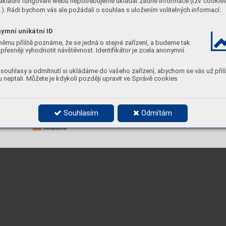
ákladní fungování webu nepotřebujeme ukládat žádné informace (tzv. cookie
). Rádi bychom vás ale požádali o souhlas s uložením volitelných informací:
ymní unikátní ID
němu příště poznáme, že se jedná o stejné zařízení, a budeme tak
přesněji vyhodnotit návštěvnost. Identifikátor je zcela anonymní.
souhlasy a odmítnutí si ukládáme do vašeho zařízení, abychom se vás už příš
 neptali. Můžete je kdykoli později upravit ve Správě cookies
Souhlasím
Odmítám