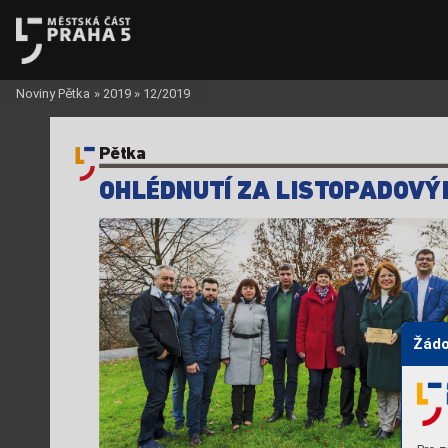
Noviny Pětka
»
2019
»
12/2019
Pětka
OHLÉDNUTÍ ZA LIS
TOP
ADO
VÝ
Žádo