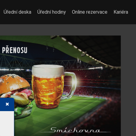
Úřední deska
Úřední hodiny
Online rezervace
Kariéra


