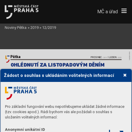
MČ a úřad
Noviny Pětka
»
2019
»
12/2019
PLACENÁ INZERCE
Pětka
PROSINEC
I
 LEDEN
/2019 
/2020
OHLÉDNUTÍ ZA LIS
TOP
ADO
VÝM DĚNÍM
 LÍP
A SVOBODY

V neděli 17.
 listopadu 
Žádost o souhlas s ukládáním volitelných informací
se zástupci páté 
městské části 
společně vydali na 
Národní třídu, aby 
položením květin 
u pamětní desky 
na Kaňkově paláci 
připomněli 30 let od 
sametové revoluce.
Následně v parku 
Sacré Coeur zasadili 
„lípu svobody“
.
Pro základní fungování webu nepotřebujeme ukládat žádné informace
(tzv. cookies apod.). Rádi bychom vás ale požádali o souhlas s
uložením volitelných informací:
Anonymní unikátní ID