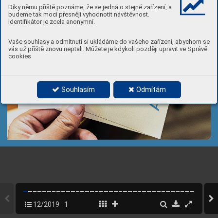
RO
E V
O
Díky němu příště poznáme, že se jedná o stejné zařízení, a
Ý RO
É P
budeme tak moci přesněji vyhodnotit návštěvnost.
N
M
Identifikátor je zcela anonymní.
Á
E
N
TKŮ V
ŘEJ
Vaše souhlasy a odmítnutí si ukládáme do vašeho zařízení, abychom se
N
M
vás už příště znovu neptali. Můžete je kdykoli později upravit ve Správě
PĚŠ
E
cookies
ŘÍJ
P
Á
S
V
P
A Ú
Souhlasím
Odmítám
S
12/2019
1