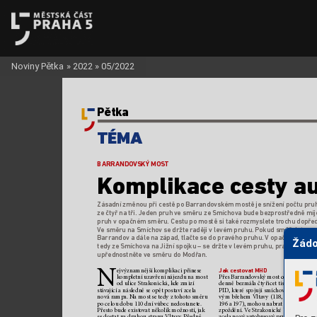
Noviny Pětka
»
2022
»
05/2022
Pětka
TÉMA
BARRANDOV
SKÝ MOS
T
K
omplikac
e c
esty a
Zásadní změnou při cestě po Barrandov
ském mostě je snížení počtu pru
ze čtyř na tři. Jeden pruh v
e směru ze Smíchova bude bezprostředně míje
pruh vopačném směru. Cestu po mostě si tak
é rozmyslete tr
ochu dopřed
V
e směru na Smíchov se držte raději vlevém pruhu.
 Pokud směřujete na
Barrandov adále na západ,
 tlačte se do pravého pruhu.
 Vopačném směru
Žádo
tedy ze Smíchova na Jižní spojku – se držte vlev
ém pruhu, pravý pak 
upřednostněte ve směru do Modř
an.
N
Jak cestovat MHD
ejvýznamnější ko
mplikaci přinese 
kom
pletní uzavření n
ájezdu na most 
Přes Barran
dovský most cest
uje busem
od ulice Strakonická, k
de zmizí 
denně bezmála čtyř
icet tisíc lidí. A
uto
stáva
jící anásledně se opět postaví zcela 
PID
, kter
é spojují smícho
vské nádraží s
nová ra
mpa. Na mos
t s
e tedy ztoho
to směru 
vým břehem V
ltavy (118, 125, 170, 190,
po celou dobu 110 dní vů
b
ec nedostanete. 
196 a197), mohou n
abrat řádo
vě minu
Přes
to bude existo
vat několik možn
ostí, jak 
zpoždění. V
e Strakonick
é bude fungov
se dostat na druhou stran
u Vlta
v
y
. Předně 
zcela nový au
tobusový pruh. Pro bezpr