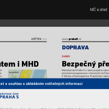
MČ a úřad
KVĚTEN
www
.
praha5
.cz  
/2022
DOPRA
V
A
CHODCI
utem iMHD
Bezpečný př
hů 
Městská část Pr
aha 5 vrámci pr
ojektu vybu
t 
přechod no
vé generac
e vJinonicích ukřižov
u. 
VZářezu aPuchmajer
ova. Pr
ojekt byl realiz
 
dotační podpory hlavního města Pr
ahy zﬁna
 – 
Smart Cities pro r
ok 2017. 
st o souhlas s ukládáním volitelných informací
D
íky tom
u vznikl b
ezpečný 
Syst
ém disponu
přech
o
d, kte
r
ý sestává 
nouzo
v
ým tlačítk
ztakzvaný
ch chytrých 
r
ým si občan můž
lamp sezab
udovan
ými senzor
y
, 
nouzo
vé situaci př
 
kter
é zjišťují pří
tomnost pěších 
Přechod dispo
nuj
b
usy 
plán
ujících pře
konat v
ozovku 
logií snímající in
t
pra-
popřechodu ab
lížící sevozidla. 
pomocí infrakame
 
Součástí jsou také světelná LED 
bezplatné wi- při
tová 
náv
ěstidla zabudovaná do v
o-
ternetu, k
teré mo
a
t 
zovky př
echodu, která inf
ormují 
čekající nab
lízké 
o-
blížící seřidiče opřecházejícíc
h 
autobusu.