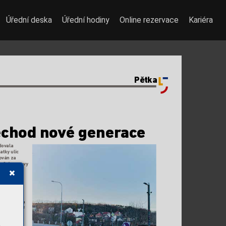
Úřední deska
Úřední hodiny
Online rezervace
Kariéra
Pětka
echod no
v
é gener
ac
e
dovala 
atky ulic 
ován za 
nční rezervy 
je zár
oveň 
em SOS, kte-
e v
evznik
lé 
iv
olat pomoc. 
e také techno-
enzitu p
rovozu 
r
y aposkytuje 
pojení kin-
ho
u v
yužívat 
zastávce 