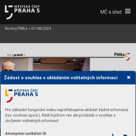
MČ a úřad
Noviny Pětka
»
07-08/2024
Pětka
praha5
www
.
.cz  
Žádost o souhlas s ukládáním volitelných informací
Pro základní fungování webu nepotřebujeme ukládat žádné informace
Víťa zpívá o sobě, jako malý přišel kvůli 
onkologickému onemocnění o č
ást mozku
(tzv. cookies apod.). Rádi bychom vás ale požádali o souhlas s
uložením volitelných informací:
Anonymní unikátní ID