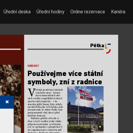
Úřední deska
Úřední hodiny
Online rezervace
Kariéra
Pětka
HRDOST
Použív
ejme víc
e státní 
symbol
y
,
 zní z r
adnic
e
V
eřejné používá
ní státních 
symbolů není – kr
omě 
nejvýznamnějších stá
t-
ních svátk
ů anapříklad českých 
sportovních ús
p
ěchů – vt
u-
zemsku p
říliš hojné. Kdo n
ěkdy 
navští
v
il No
rsko či Šv
é
dsko
, jistě 
zaznamenal, že stá
tní vl
ajk
y t
am 
permanentně vla
jí skoro př
ed 
každým domem.  
Radnice pátého ob
vodu si 
chce výročí vzniku české vla
jky 
připomen
out jejím vy
věšením, 
ato ve spol
upráci spříspěvkový-
mi orga
nizacemi azejména pak 
školami aš
kolkami zřízenými 