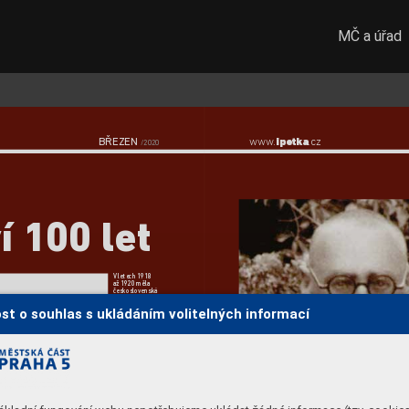
MČ a úřad
www
.
.cz 
BŘEZEN
ipetka
/2020
í 100 let
V letech 1918 
až 1920 měla 
československá 
vlajka podobu 
bikolóry
st o souhlas s ukládáním volitelných informací
Návrh nové 
vlajky  
z dílny Milana 