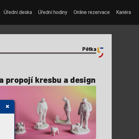
Úřední deska
Úřední hodiny
Online rezervace
Kariéra
Pětka
a pr
opojí kr
esbu adesign