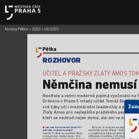
Noviny Pětka
»
2023
»
03/2022
Pětka
ROZHO
V
OR
UČITEL A PRAŽSKÝ
 ZLA
TÝ
 ÁMOS 
T
OM
Němčina nemusí 
Neotřele avelmi moderně pojímá vyučov
ání na 
Drtinova vPr
aze5 mladý učitel T
omáš Botlík Nuc
své žák
y učí imezinárodní leader
ship aperson
Žádo
Zlatý Ámos pro nejlepšího pr
ažského pedagoga a
kteří se neztr
atí nejen doma, ale ani v
e světě.
 Jak vám Ámos změnil život? Při-
Mrzí mě, že němčina m
á stigma 
n
dali vám ve šk
ole na platu? 
náročnéh
o jazyka. Přitom vko
mbina-
(smích) V
e škole m
i nepřidali. Nepo-
ci sangličtinou, k
terá nás přir
ozeně 
zoruji ani jiné zá
sadní změny
. Paní 
obklopu
je od malička, tvoří silný 
Sv
ředite
lka měla asi ještě větší radost n
ež 
nástro
j porozumění
. Na
příklad vHo-