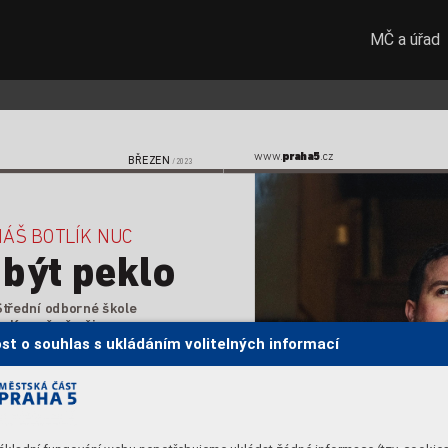
MČ a úřad
pr
aha5
www
.
.cz  
BŘEZEN
/2023
ÁŠ BO
TLÍK NUC
být peklo 
Střední odborné šk
ole  
. Kr
omě němčiny  
ální management.
Výsledek? 
st o souhlas s ukládáním volitelných informací
absolventi,
ým studentům říkám,
 že se možná 