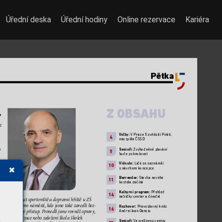
Úřední deska
Úřední hodiny
Online rezervace
Kariéra
Pětka
Z OBSAHU
,
t
V
olby:
 VPraze 5 zvítězili Pir
áti, 
4
neuspěla ČSSD
Senioři: 
Zvýhodněné plavání 
 
5
bude pokrač
ovat
Vidoule:
 Lidé se seznámili 
10
snávrhem koncepc
e
 
Barrando
v: 
Stavba nového 
11
 
kostela začíná
Kulturní progr
am:
 Přehled 
14
nabídky c
enter adivadel
 
vybudo
vat spo
r
toviště ado
pra
v
ní h
ř
iště uZŠ 
Chap
linov
o náměst
í, kde jsme ta
ké zavedl
i bez-
Rozhov
or:
 Pravoslavný kněz 
16
Andrei Ioan Danciu
bariér
ový přístup
. Provedl
i jsme ro
v
něž o
pra
v
y
, 
moderniza
ce nebo zal
ožení ško
l aškole
k 
Senioři: 
Ve
wellness centru 