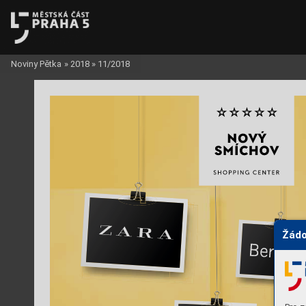
Noviny Pětka
»
2018
»
11/2018
Žádo