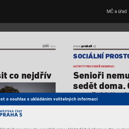
MČ a úřad
praha5
ZÁŘÍ
www
.
.cz  
/2024
SOCIÁLNÍ PROS
T
AKTIVITY
 PRO ST
ARŠÍ GENERACI
it c
o nejdřív 
Senioři nemu
sedět doma.
na ně Old’s C
st o souhlas s ukládáním volitelných informací