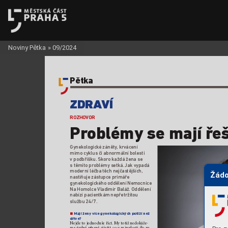
Noviny Pětka
»
09/2024
Pětka
ZDRA
VÍ
ROZHOV
OR 
Pr
oblémy se mají ř
eš
Gynekologick
é záněty
, krv
ácení 
mimo cyklus či abnormální bolesti 
vpodbřišku.
 Skoro každá žena se 
stěmito problémy setká.
 Jak vypadá 
moderní léčba těch nejčastějších,
Žádo
nastiňuje zástupce primáře 
gynekologick
ého oddělení Nemocnice 
Na Homolce 
Vladimír Baláž. Oddělení 
nabízí pacientkám nepřetržitou 
službu 24/7.
 Mají ženy více gynek
ologických potíží než 
n
dříve?  
Nejde to jednoduše říct. M
y totiž nedokáže-
me úplně p
řesně zjistit, co vmin
ulosti šlo na 