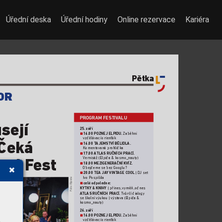
Úřední deska
Úřední hodiny
Online rezervace
Kariéra
P
ětka
OR
PROGRAM FESTIV
ALU 
sejí 
25. září
16.00 POZNEJ ELPIDU.
 Zaběhni 
n
vzdělávací orienťák
 Čeká  
16.00 T
AJEMSTVÍ BĚLIDLA. 
n
Komentovaná pr
ohlídka
17.00 A
TLAS RUČNÍCH PRACÍ.
n
V
ernisáž (Elpida & kosmo_nauty)
ool F
est
18.00 MEZIGENERAČNÍ KVÍZ.
n
Obejdeme se bez Googlu?
20.00 TEA JA
Y
 VINT
AGE COOL
 | DJ set 
n
Ivo Pospíšila 
Foto: Elpida
celé odpoledne:
n
KYTKY & KNIHY
 | přines,
 vyměň, odnes
A
TLAS RUČNÍCH PRA
CÍ. 
T
vůrčí dialogy 
se školní výukou | výstav
a (Elpida & 
kosmo_nauty)
26. září
16.00 POZNEJ ELPIDU.
 Zaběhni 
n
vzdělávací orienťák