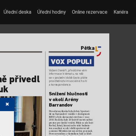
Úřední deska
Úřední hodiny
Online rezervace
Kariéra
Pětka
V
O
X POPULI
V
ážení čtenáři, přinášíme v
ám 
informace k tématu,
 na něž 
ě přiv
edl 
se v poslední době často ptáte 
prostř
ednictvím sociálních sítí  
a kor
espondence. 
uk
Snížení hlučnosti 
vok
olí Arén
y 
Barr
andov
Původní m
yšlenka byla dobrá. Sporto
vi
-
ště na Barrando
vě vzniklo vdostupn
osti
MHD abylo sla
vnostně otevřeno vroce 
2010. Rozloha haly 20 krá
t 40metrů nabízí 
pros
tor pro šir
oké využití. M
ůže se zde hrát 
orbal, futsal, házená nebo také badmin
-
ton anac
hází se z
de idalší sportovní sál 
azázemí. M
ěstská část má svěřen pozeme
k.
Pro
vozova
telem avlastníkem haly je klub 