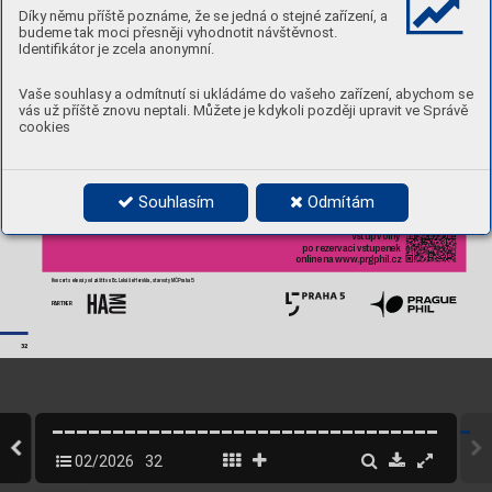
Sál Bohuslav
a 
Díky němu příště poznáme, že se jedná o stejné zařízení, a
Mar
t
in
ů,
 HAMU
budeme tak moci přesněji vyhodnotit návštěvnost.
Identifikátor je zcela anonymní.
Malostransk
é nám. 
13, Praha 
1
Vaše souhlasy a odmítnutí si ukládáme do vašeho zařízení, abychom se
Laureá
ti soutěž
e 
a zahraniční hosté
vás už příště znovu neptali. Můžete je kdykoli později upravit ve Správě
Leoš
 Svár
ovský
cookies
dirigent
Prague Philharmonia
Souhlasím
Odmítám
V
stup volný 
po rez
er
va
ci
 vs
tupenek
 onli
ne na www
.prgphil.cz
Koncert se k
oná pod záštitou Bc. Lukáše Herolda, starosty
 MČ Praha 5
P
A
RTNER
32
02/2026
32