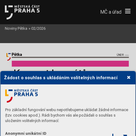
MČ a úřad
Noviny Pětka
»
02/2026
Pětka
ÚNOR
/2026
K
oncert laure
á
tů  
Žádost o souhlas s ukládáním volitelných informací
19. r
očník
u soutě
ž
e  
T
alen
t Pr
ah
y 5
Pro základní fungování webu nepotřebujeme ukládat žádné informace
(tzv. cookies apod.). Rádi bychom vás ale požádali o souhlas s
uložením volitelných informací:
04. 02. 2026
Anonymní unikátní ID
st • 
18.30