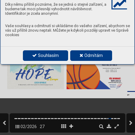
la čtyřnásobnou mistryní Č
eské 
zúčastnila imistrovs
tví světa vbul
-
znich, mezinár
o
dní závod P
o-
holčičky
.  
repu
bliky asvý
mi tituly vletech 
harsk
é S
oi, kde sk
ončila vprvní
hár dob
ré vůle – Go
odwill Cup
, 
Díky němu příště poznáme, že se jedná o stejné zařízení, a
Blanka Ksandrová 
2023, 2024 a2025 potvrdila zlatý 
polovině starto
vního p
ole. 
pořádá isamotn
ý Mot
orlet. 
předsedk
yně oddílu ahlavní trenérka 
budeme tak moci přesněji vyhodnotit návštěvnost.
Identifikátor je zcela anonymní.
Vaše souhlasy a odmítnutí si ukládáme do vašeho zařízení, abychom se
vás už příště znovu neptali. Můžete je kdykoli později upravit ve Správě
cookies
Souhlasím
Odmítám
Sokol Smíchov, Plzeňská 168/27
Úterý – 
-
16:00
17:15
– 
-
Pátek 
15:00
16:30
paveltousek@s
eznam.cz
27
02/2026
27