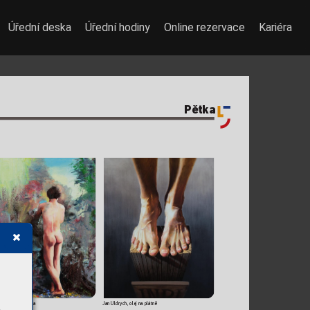
Úřední deska
Úřední hodiny
Online rezervace
Kariéra
Pětka
míd,
 Malíř rokoka
Jan Uldrych, olej na plátně