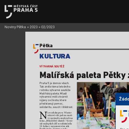
Noviny Pětka
»
2023
»
02/2023
Pětka
KUL
TURA
VÝTV
ARNÁ SOUTĚŽ
Malíř
ská paleta P
ětk
y 
Praha 5 je domov v
šech. 
T
ak znělo téma letošního 
ročník
u výtvarné soutěže 
Malířská paleta.
 Mladí 
výtvarníci měli ztvárnit 
Žádo
výjevy ze života,
 které 
představují pomoc,
solidaritu, soucit ištědr
ost. 
N
a works
hopu ve W
inter
-
nitzov
ě vile p
ak na moti-
vy navázali amalovali na 
téma „Mů
j dobrý skutek“
. V
er
ni-
sáž nejlepších děl se usku
tečnila 
19.ledna vmramor
ovém sále 
P
ortheimky
. V
ýstava vgale-