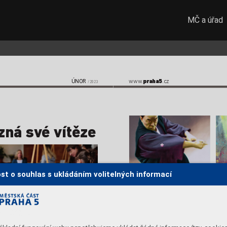
MČ a úřad
ÚNOR
www
.
praha5
.cz  
/2023
zná sv
é vítěze
st o souhlas s ukládáním volitelných informací
Jan Uldrych, akryl a olej na plátně
Pavel Š