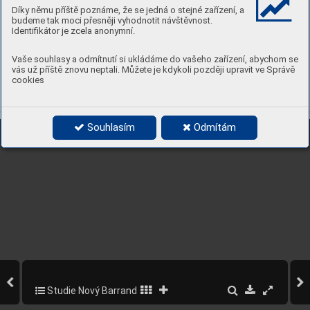
Díky němu příště poznáme, že se jedná o stejné zařízení, a
budeme tak moci přesněji vyhodnotit návštěvnost.
Identifikátor je zcela anonymní.
Vaše souhlasy a odmítnutí si ukládáme do vašeho zařízení, abychom se
vás už příště znovu neptali. Můžete je kdykoli později upravit ve Správě
cookies
Souhlasím
Odmítám
Studie Nový Barrandov 2020
189