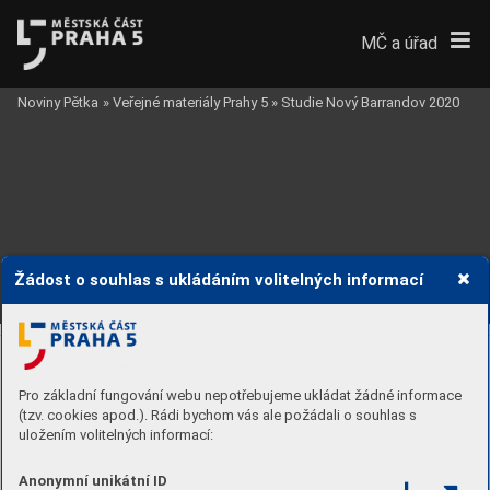
MČ a úřad
Noviny Pětka
»
Veřejné materiály Prahy 5
»
Studie Nový Barrandov 2020
Žádost o souhlas s ukládáním volitelných informací
Pro základní fungování webu nepotřebujeme ukládat žádné informace
(tzv. cookies apod.). Rádi bychom vás ale požádali o souhlas s
uložením volitelných informací:
Anonymní unikátní ID