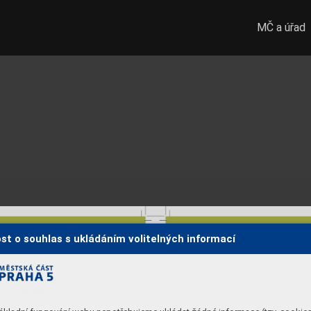
MČ a úřad
st o souhlas s ukládáním volitelných informací