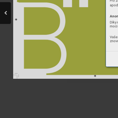
Pro z
apod.
Anon
Díky 
moci 
Vaše 
znovu