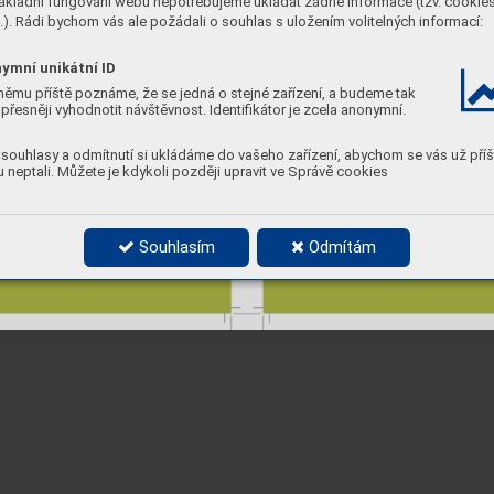
ákladní fungování webu nepotřebujeme ukládat žádné informace (tzv. cookie
). Rádi bychom vás ale požádali o souhlas s uložením volitelných informací:
ymní unikátní ID
němu příště poznáme, že se jedná o stejné zařízení, a budeme tak
přesněji vyhodnotit návštěvnost. Identifikátor je zcela anonymní.
souhlasy a odmítnutí si ukládáme do vašeho zařízení, abychom se vás už příš
 neptali. Můžete je kdykoli později upravit ve Správě cookies
Souhlasím
Odmítám