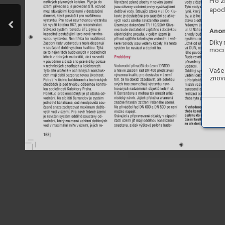
Pro z
apod.
Anon
Díky 
moci 
Vaše 
znovu