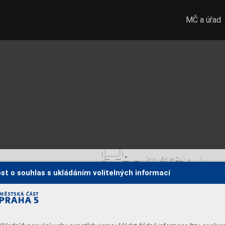
MČ a úřad
st o souhlas s ukládáním volitelných informací