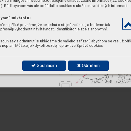
ákladní fungování webu nepotřebujeme ukládat žádné informace (tzv. cookie
). Rádi bychom vás ale požádali o souhlas s uložením volitelných informací:
ymní unikátní ID
němu příště poznáme, že se jedná o stejné zařízení, a budeme tak
přesněji vyhodnotit návštěvnost. Identifikátor je zcela anonymní.
souhlasy a odmítnutí si ukládáme do vašeho zařízení, abychom se vás už příš
 neptali. Můžete je kdykoli později upravit ve Správě cookies
Souhlasím
Odmítám