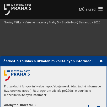
MČ a úřad
Noviny Pětka
»
Veřejné materiály Prahy 5
»
Studie Nový Barrandov 2020
Žádost o souhlas s ukládáním volitelných informací
Pro základní fungování webu nepotřebujeme ukládat žádné informace
(tzv. cookies apod.). Rádi bychom vás ale požádali o souhlas s
uložením volitelných informací:
Anonymní unikátní ID