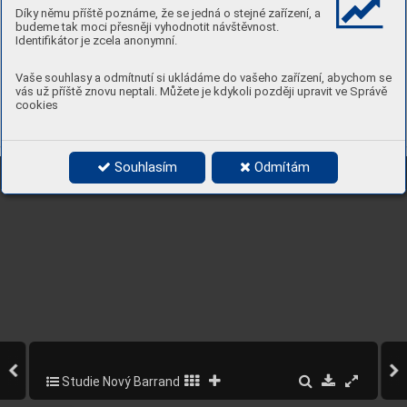
Díky němu příště poznáme, že se jedná o stejné zařízení, a
budeme tak moci přesněji vyhodnotit návštěvnost.
Identifikátor je zcela anonymní.
Vaše souhlasy a odmítnutí si ukládáme do vašeho zařízení, abychom se
vás už příště znovu neptali. Můžete je kdykoli později upravit ve Správě
cookies
Souhlasím
Odmítám
Studie Nový Barrandov 2020
24