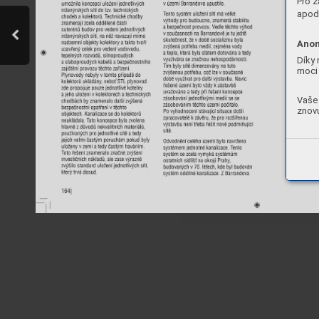
Pro z
apod.
Anon
Díky 
moci 
Vaše 
znovu