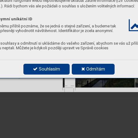
ákladní fungování webu nepotřebujeme ukládat žádné informace (tzv. cookie
). Rádi bychom vás ale požádali o souhlas s uložením volitelných informací:
ymní unikátní ID
němu příště poznáme, že se jedná o stejné zařízení, a budeme tak
přesněji vyhodnotit návštěvnost. Identifikátor je zcela anonymní.
souhlasy a odmítnutí si ukládáme do vašeho zařízení, abychom se vás už příš
 neptali. Můžete je kdykoli později upravit ve Správě cookies
Souhlasím
Odmítám