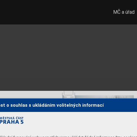
MČ a úřad
st o souhlas s ukládáním volitelných informací