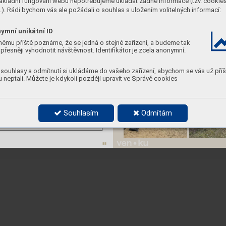
ákladní fungování webu nepotřebujeme ukládat žádné informace (tzv. cookie
k
s opě
r
adle
m (dře
v
o, 
bet
on)
ne
). Rádi bychom vás ale požádali o souhlas s uložením volitelných informací:
or
anžov
ý
 pl
ast
ov
ý
 k
oš
ymní unikátní ID
němu příště poznáme, že se jedná o stejné zařízení, a budeme tak
přesněji vyhodnotit návštěvnost. Identifikátor je zcela anonymní.
ě
ny
 údr
žby
:
pot
ř
eba
obnov
y
:
-
-
ě
ny
 údr
žby
:
pot
ř
eba
obnov
y
:
2
2
souhlasy a odmítnutí si ukládáme do vašeho zařízení, abychom se vás už příš
ost
:
kv
alita:
pr
opust
né
2
 neptali. Můžete je kdykoli později upravit ve Správě cookies
ní:
-
Souhlasím
Odmítám
ek
ne
ní 
t
ak
 zhut
ně
l
ý
jak
 na 
ji
ný
c
h 
hř
išt
í
c
h, 
ge
t
ac
i
88