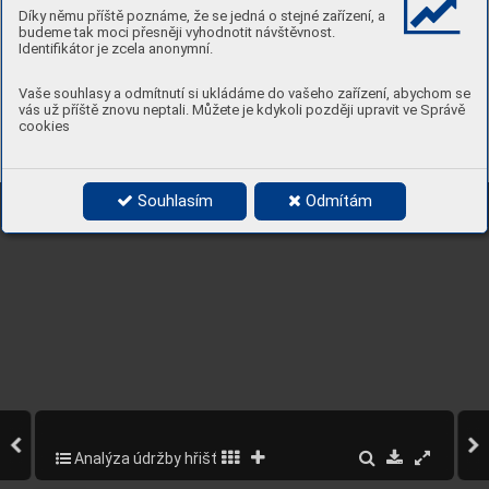
Díky němu příště poznáme, že se jedná o stejné zařízení, a
budeme tak moci přesněji vyhodnotit návštěvnost.
Průměrné uniformní 
hřišt
ě v
 rámci sídliště.
Identifikátor je zcela anonymní.
Zajistit adekv
átní údržbu 
v podzimních měsících
. 
Vaše souhlasy a odmítnutí si ukládáme do vašeho zařízení, abychom se
vás už příště znovu neptali. Můžete je kdykoli později upravit ve Správě
cookies
77
Souhlasím
Odmítám
Analýza údržby hřišť
77