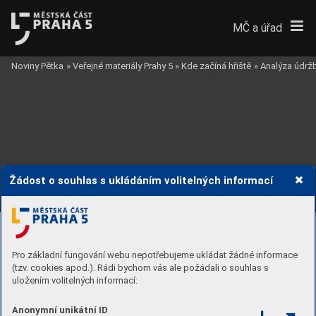
MČ a úřad
Noviny Pětka
»
Veřejné materiály Prahy 5
»
Kde začíná hřiště
»
Analýza údržb
Žádost o souhlas s ukládáním volitelných informací
54
Pro základní fungování webu nepotřebujeme ukládat žádné informace
(tzv. cookies apod.). Rádi bychom vás ale požádali o souhlas s
uložením volitelných informací:
Anonymní unikátní ID