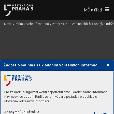
MČ a úřad
Noviny Pětka
»
Veřejné materiály Prahy 5
»
Kde začíná hřiště
»
Analýza údržb
Žádost o souhlas s ukládáním volitelných informací
91
Pro základní fungování webu nepotřebujeme ukládat žádné informace
(tzv. cookies apod.). Rádi bychom vás ale požádali o souhlas s
uložením volitelných informací:
Anonymní unikátní ID