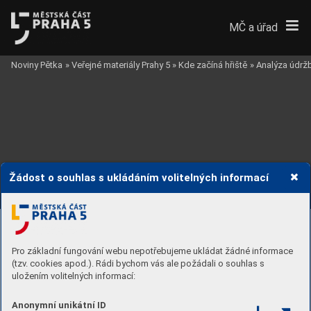
MČ a úřad
Noviny Pětka
»
Veřejné materiály Prahy 5
»
Kde začíná hřiště
»
Analýza údržb
Žádost o souhlas s ukládáním volitelných informací
42
Pro základní fungování webu nepotřebujeme ukládat žádné informace
(tzv. cookies apod.). Rádi bychom vás ale požádali o souhlas s
uložením volitelných informací:
Anonymní unikátní ID