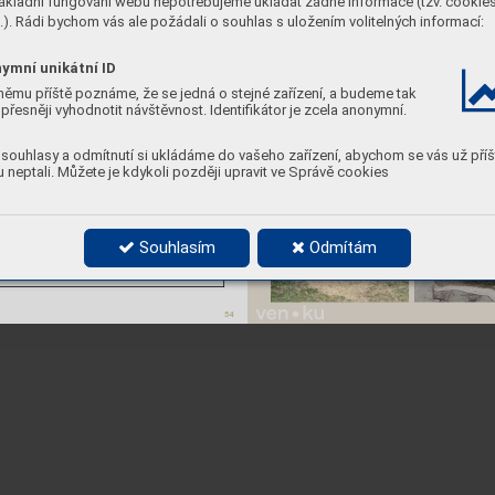
ákladní fungování webu nepotřebujeme ukládat žádné informace (tzv. cookie
y
s 
opěr
adl
em (dře
v
o, 
be
t
on)
ne
). Rádi bychom vás ale požádali o souhlas s uložením volitelných informací:
z
elen
é 
p
las
to
v
é k
o
š
e
(
pouze
 v
dot
ek
u ul
i
c
e
 Na 
V
r
šk
u)
ymní unikátní ID
němu příště poznáme, že se jedná o stejné zařízení, a budeme tak
přesněji vyhodnotit návštěvnost. Identifikátor je zcela anonymní.
ě
ny
 údr
žby
:
pot
ř
eba
obnov
y
:
2
2
ě
ny
 údr
žby
:
pot
ř
eba
obnov
y
:
2
2
souhlasy a odmítnutí si ukládáme do vašeho zařízení, abychom se vás už příš
ost
:
kv
alita:
opust
né/
 pol
opr
opustné
2
 neptali. Můžete je kdykoli později upravit ve Správě cookies
ní:
ze
 cest
ní
 sí
t
ě 
(
di
f
e
r
enciace 
pr
osto
ru,
 i
m
pl
e
m
e
nt
ac
e
 pr
ůl
ehů,
 de
šť
ov
ýc
h záhonů 
v
náv
aznost
i 
hř
išt
ě
)
Souhlasím
Odmítám
c
hy
cená 
k
e
 st
r
omu,
54