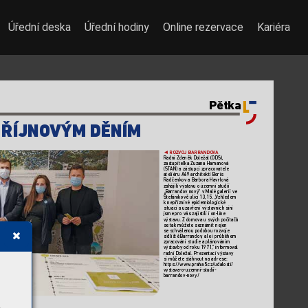
Úřední deska
Úřední hodiny
Online rezervace
Kariéra
Pětka
 ŘÍJNO
VÝM DĚNÍM
ROZVOJ BARRANDOV
A

Radní Zdeněk Doležal (ODS), 
zastupitelka Zuzana Hamanová 
(ST
AN) azástupci zpracovatele 
ateliéru A69 architekti Boris 
Radčenkov aBarbora Havrlová 
zahájili výstavu oúzemní studii 
„Barrandov nový“ vMalé galerii ve 
Štefánikově ulici 13,15.
 „
Vzhledem 
knepříznivé epidemiologické 
situaci auzavření výstavních síní 
jsme pro vás zajistili ion-line 
výstavu. Zdomova usvých počítačů 
se tak můžete seznámit nejen 
se schválenou podobou rozvoje 
sídliště Barrandov
, ale iprůběhem 
zpracování studie aplánováním 
výstavby od roku 1971,
“ informoval 
radní Doležal. Pr
ezentaci výstavy 
si můžete stáhnout na adrese: 
https://www
.praha5.cz/udalosti/
vystava-o-uzemni-studii-
barrandov-novy/