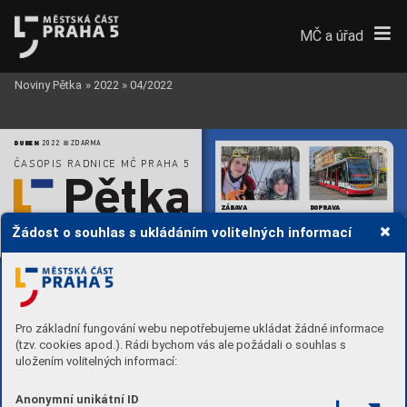
MČ a úřad
Noviny Pětka
»
2022
»
04/2022
DUBEN 
2022 
 ZDARMA
n
ČASOPIS RADNICE MČ PRAHA 5
P
ětk
a
Z
Á
B
AVA
DOPRA
V
A
Pohádkový les míří  
T
ramvajový prov
oz  
na Cibulku.
 Seznamte se  
zasáhne oprava k
olejí  
www
.pr
aha5.cz
Žádost o souhlas s ukládáním volitelných informací
se sněhovou královnou  
u Anděla. Cestující musí  
a dalšími postavami
počítat s komplikacemi
str
. 5
str
. 15
POMOC,
J
AK MÁ B
ÝT
Pro základní fungování webu nepotřebujeme ukládat žádné informace
(tzv. cookies apod.). Rádi bychom vás ale požádali o souhlas s
uložením volitelných informací:
Více na str
.
 8
Anonymní unikátní ID