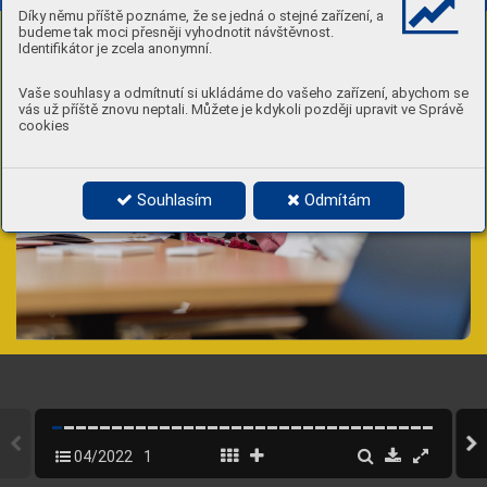
Díky němu příště poznáme, že se jedná o stejné zařízení, a
budeme tak moci přesněji vyhodnotit návštěvnost.
Identifikátor je zcela anonymní.
Vaše souhlasy a odmítnutí si ukládáme do vašeho zařízení, abychom se
vás už příště znovu neptali. Můžete je kdykoli později upravit ve Správě
cookies
Souhlasím
Odmítám
04/2022
1