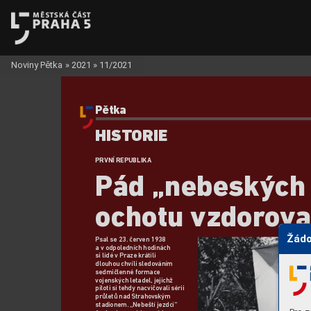
Noviny Pětka
»
2021
»
11/2021
Pětka
HIS
TORIE
PRVNÍ REPUBLIKA
P
ád „nebeských 
ochotu vzdor
o
va
Žádo
Psal se 23. červ
en 1938 
avodpoledních hodinách 
si lidé vPraze kr
átili 
dlouhou chvíli sledováním 
sedmičlenné formace 
vojenských letadel, jejichž 
piloti si tehdy nacvičovali sérii 
průletů nad Strahov
ským 
stadionem. „Nebeští jezdci“ 