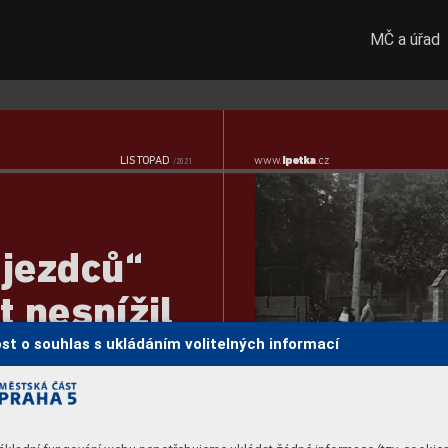
MČ a úřad
LIST
OP
AD 
www
.
ipetka
.cz  
/2021
jezdců“ 
t nesnížil
st o souhlas s ukládáním volitelných informací