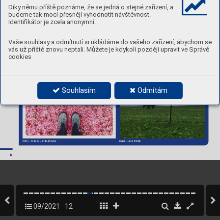
Díky němu příště poznáme, že se jedná o stejné zařízení, a
F
otosoutěž ﬁnišuje
budeme tak moci přesněji vyhodnotit návštěvnost.
Na začátk
u prázdnin jsme vyhlásili soutěž onejzajímavější foto 
Identifikátor je zcela anonymní.
zléta na území MČ Praha 5.
 Zveřejňujeme snímk
y tří ﬁnalistů. 
Ocelkovém vítězi r
ozhodnete vy
. 
Stačí zaslat e-mail na: geoportal@praha5.cz,
 kde napíšete 
název fotograﬁe.
 Hlasovat můžete do 15.
 září 2021. 
Vítěz získá upomínkovou cenu.
 V
šem účastníkům soutěže 
děkujeme.
Vaše souhlasy a odmítnutí si ukládáme do vašeho zařízení, abychom se
red

vás už příště znovu neptali. Můžete je kdykoli později upravit ve Správě
cookies
Most v mlze – M. Bachan
Souhlasím
Odmítám
K
věty – Monika Landwójtowicz
Koně – Libor Daněk
12
09/2021
12