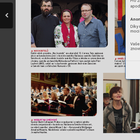
Pro z
apod.
Anon
Díky 
moci 
Vaše 
znovu
 NOC KOS
TELŮ

Další ročník projektu „Noc kostelů“ se usk
utečnil 12. června. T
ato zajímavá 
akce se konala mimo jiné iv
k
ostele 
svatého V
áclava 
asvatého Gabriela na 
 ANDĚLSKÁ MA
TINÉ
Smíchově, ve zlíchov
ském kostele svatého Filipa aJakuba avpr
avoslavném 

chrámu svatého archanděla Michaela na P
etříně. Itam zavítal radní Petr 
Červen byl na radnici Pr
ah
Lachnit (ANO), sešel se isduchovním spr
ávcem Andreiem Danciem  
matiné“
. Usk
utečnily se z
aCamelií Isaic ze Sdružení Rumunů vČR.
ani jejich iniciátor
, místost
MOZART NA SMÍCHOVĚ

Soubor Bach-Collegium Praha ve spolupr
áci s radnicí pátého 
obvodu zorganizoval v kostele sv
. 
Václava na Smíchově k
oncert
, 
na němž zazněla i slavná Missa C dur – Korunovační 
Wolfganga 
Amadea Mozarta. Návštěvníci si tak
é vyslechli například T
e Deum 
Josepha Haydna.