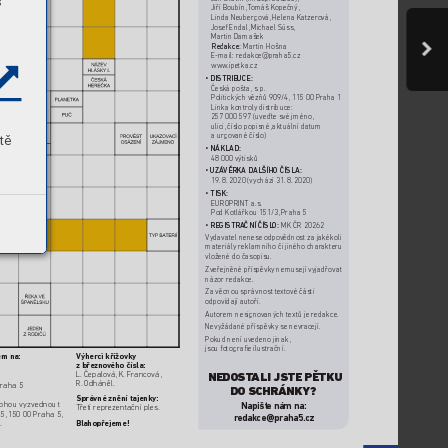
s
Jiří Boubín, T
omáš Kopečný, 
Linda Neubergová,
 Helena Katzerová,
Josef Endal, Michael Süss,
Martin Damašek 
Redakc
e: 
Martin Hošna 
E-mail: redakce@pr
aha5.cz 
www
.ipetka.cz 
•  
DISTRIBUCE:  
Česká pošta, s.
 p. 
Politických vězňů 909/4, 115 00 Pr
aha 1 
Linka kontrol
y distribuce:  
257 000 597 (uveďte své jméno,  
ulici, číslo popisné,
 aktuální datum  
aurgované číslo)
tě
•  
NÁKLAD: 
48 000 výtisků
•  
UZÁ
VĚRKA DALŠÍHO ČÍSLA:
19. 8.
 2020 (vychází 31. 8.
 2020)
•  
TISK:  
EUROPRINT a.s.
Pod Kotlářkou 151/3,
 Praha 5
•  
REGISTRAČNÍ ČÍSL
O: 
MK ČR 20262
Vydavatel nenese odpov
ědnost za jakékoli 
materiály reklamního či jiného char
akteru 
vložené do časopisu.
Zveřejněné příspěvk
y nemusejí vyjadřovat 
názor redakce.
Za věcnou správnost te
xtové části 
odpovídají autoři.
Autorem nesignov
aných textů je redakce. 
Nevyžádané příspěvky se nevr
acejí. 
Pokud není uvedeno jinak,
jsou fotograﬁe ilustr
ační.
m na:  
Výherci křížovk
y  
zbřeznov
ého čísla:  
NEDOST
ALI JSTE PĚTKU 
L. Čepalová,
 K. F
rancová,
R. Odháněl.
raha 5  
DO SCHRÁNKY? 
Správné znění tajenk
y:  
mohou vyzvednout 
Napište nám na: 
T
řetí repr
ezentační ples.
5,
 150 00 Praha 5, 
redak
ce@praha5.cz
Blahopřejeme!
.