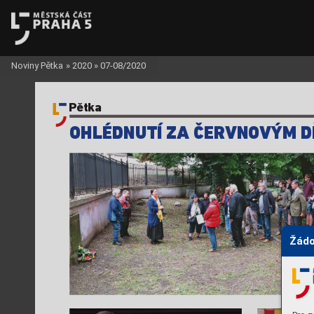
Noviny Pětka
»
2020
»
07-08/2020
Pětka
OHLÉDNUTÍ ZA ČER
VNO
VÝM D
Žádo