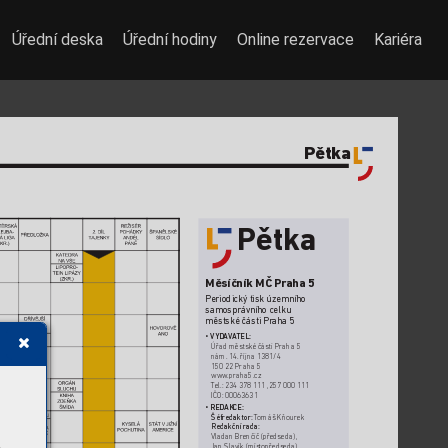
Úřední deska
Úřední hodiny
Online rezervace
Kariéra
Pětka
Pětk
a
Měsíčník MČ Pr
aha 5
Periodický tisk územního 
samosprávního c
elku  
městské části Pr
aha 5 
•  
VYDA
V
A
TEL:  
Úřad městské č
ásti Praha 5 
nám. 14.
 října 1381/4 
150 22 Praha 5 
www
.praha5.cz 
T
el.: 234 378 111, 257 000 111 
IČO: 00063631
•  
REDAK
CE:
Šéfredaktor:
 T
omáš Kňourek
Redakční r
ada:
Vladan Brenčič (př
edseda),
Jan Slavík (místopředseda),