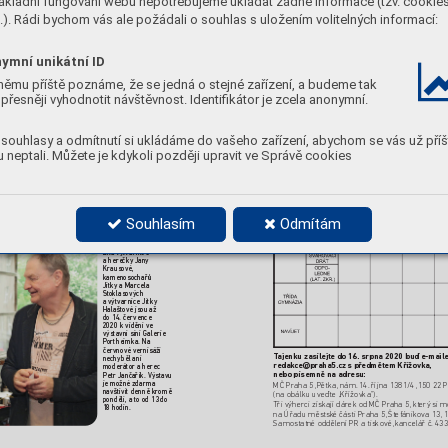
ákladní fungování webu nepotřebujeme ukládat žádné informace (tzv. cookie
). Rádi bychom vás ale požádali o souhlas s uložením volitelných informací:
ymní unikátní ID
němu příště poznáme, že se jedná o stejné zařízení, a budeme tak
přesněji vyhodnotit návštěvnost. Identifikátor je zcela anonymní.
souhlasy a odmítnutí si ukládáme do vašeho zařízení, abychom se vás už příš
 neptali. Můžete je kdykoli později upravit ve Správě cookies
y 5 rovněž ve znamení koncertů zcyklu „Andělská 
darma vzasedacím sále ve Štefánikově ulici. Nechyběl 
arosta pro kul
turu Lukáš Herold (ODS).  
Souhlasím
Odmítám
 JANA KRA
USOVÁ 

VPORTHEIMCE
Díla výtvarnice 
aherečky Jan
y 
Krausové,
kamenosochařů 
Jitky aMarcela 
Stoklasových 
avýtvarnice Jitky 
Halaštové jsou až 
do 14. července 
2020 kvidění ve 
výstavní síni Galerie 
Portheimka. Na 
červnové vernisáži 
T
ajenku zasílejte do 16. srpna 2020 buď e-maile
nechyběl ani 
redak
ce@praha5.cz spř
edmětem Křížovka,  
moderátor aherec 
nebo písemně na adresu: 
Petr Jančařík. Výstavu 
je možné zdarma 
MČ Praha 5,
 Pětka, nám.
 14. října 1381/4,
 150 22 P
navštívit denně kromě 
(na obálku uveďte „Křížovka“).
pondělí, ato od 13 do 
T
ři výherci získají dárek od MČ Pr
aha 5, který si 
18 hodin.
na Úřadu městsk
é části Praha 5,
 Štefánikova 13, 1
Samostatné oddělení PR atiskové,
 kancelář č. 433